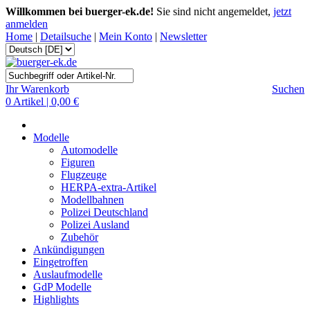
Willkommen bei buerger-ek.de!
Sie sind nicht angemeldet,
jetzt
anmelden
Home
|
Detailsuche
|
Mein Konto
|
Newsletter
Ihr Warenkorb
Suchen
0 Artikel | 0,00 €
Modelle
Automodelle
Figuren
Flugzeuge
HERPA-extra-Artikel
Modellbahnen
Polizei Deutschland
Polizei Ausland
Zubehör
Ankündigungen
Eingetroffen
Auslaufmodelle
GdP Modelle
Highlights