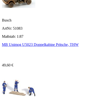
Busch
ArtNr: 51083
Maßstab: 1:87
MB Unimog U5023 Doppelkabine Pritsche, THW
49,60 €