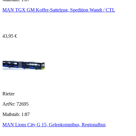
MAN TGX GM Koffer-Sattelzug, Spedition Wandt / CTL
43,95 €
Rietze
ArtNr: 72695
Maßstab: 1:87
MAN Lions City G 15, Gelenkomnibus, Regionalbus