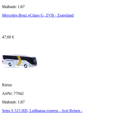
Maßstab: 1:87
Mercedes-Benz eCitaro G, ZVB - Zugerland
47,60 €
Rietze
ArtNr: 77942
Maßstab: 1:87
Setra S 515 HD, Lufthansa express - Arzt Reisen -