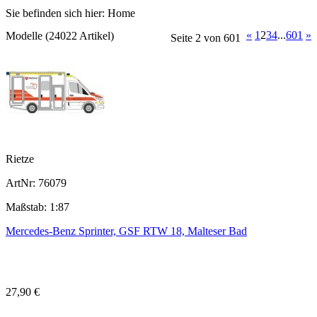
Sie befinden sich hier:
Home
«
1
2
3
4
...
601
»
Modelle (24022 Artikel)
Seite 2 von 601
Rietze
ArtNr: 76079
Maßstab: 1:87
Mercedes-Benz Sprinter, GSF RTW 18, Malteser Bad
27,90 €