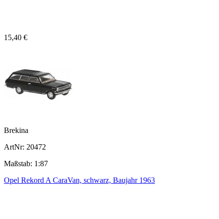
15,40 €
Brekina
ArtNr: 20472
Maßstab: 1:87
Opel Rekord A CaraVan, schwarz, Baujahr 1963