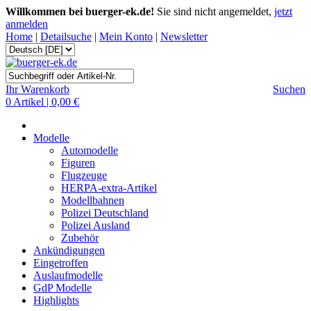
Willkommen bei buerger-ek.de!
Sie sind nicht angemeldet,
jetzt
anmelden
Home
|
Detailsuche
|
Mein Konto
|
Newsletter
Ihr Warenkorb
Suchen
0 Artikel | 0,00 €
Modelle
Automodelle
Figuren
Flugzeuge
HERPA-extra-Artikel
Modellbahnen
Polizei Deutschland
Polizei Ausland
Zubehör
Ankündigungen
Eingetroffen
Auslaufmodelle
GdP Modelle
Highlights