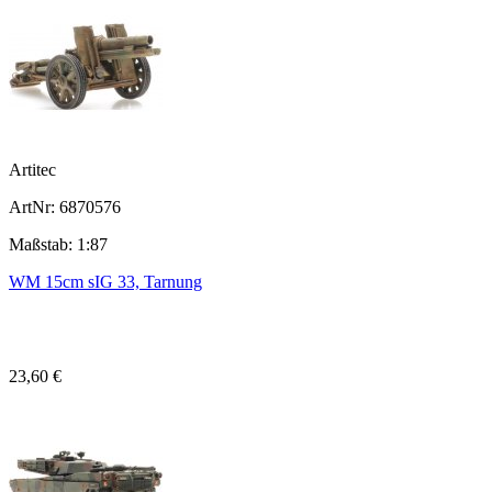
Artitec
ArtNr: 6870576
Maßstab: 1:87
WM 15cm sIG 33, Tarnung
23,60 €