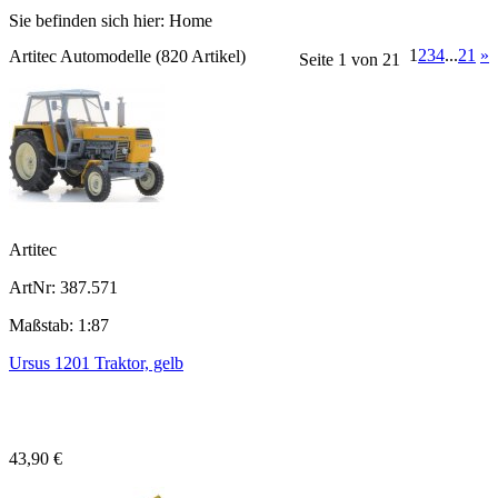
Sie befinden sich hier:
Home
1
2
3
4
...
21
»
Artitec Automodelle (820 Artikel)
Seite 1 von 21
Artitec
ArtNr: 387.571
Maßstab: 1:87
Ursus 1201 Traktor, gelb
43,90 €