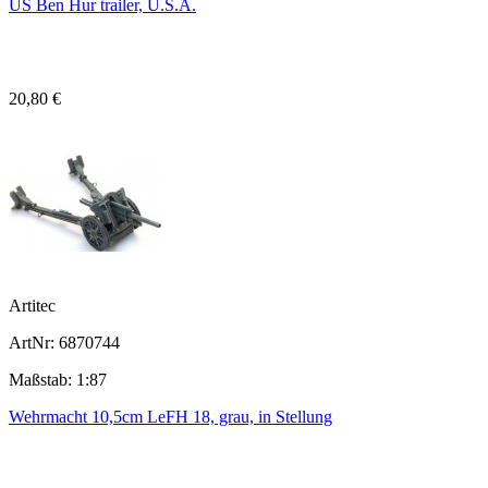
US Ben Hur trailer, U.S.A.
20,80 €
Artitec
ArtNr: 6870744
Maßstab: 1:87
Wehrmacht 10,5cm LeFH 18, grau, in Stellung