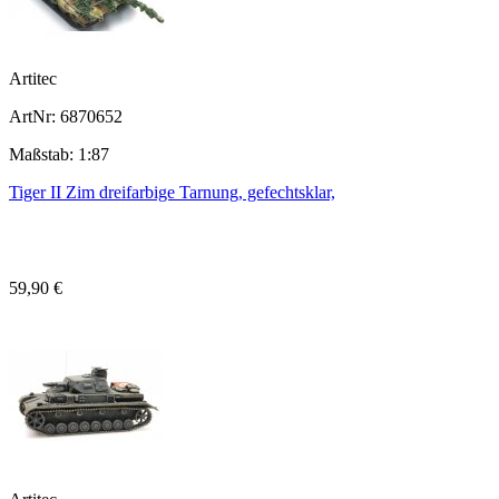
Artitec
ArtNr: 6870652
Maßstab: 1:87
Tiger II Zim dreifarbige Tarnung, gefechtsklar,
59,90 €