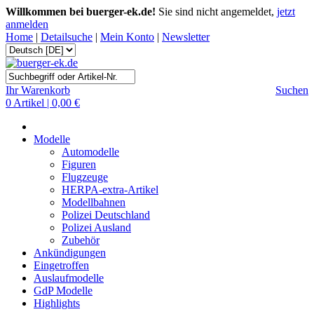
Willkommen bei buerger-ek.de!
Sie sind nicht angemeldet,
jetzt
anmelden
Home
|
Detailsuche
|
Mein Konto
|
Newsletter
Ihr Warenkorb
Suchen
0 Artikel | 0,00 €
Modelle
Automodelle
Figuren
Flugzeuge
HERPA-extra-Artikel
Modellbahnen
Polizei Deutschland
Polizei Ausland
Zubehör
Ankündigungen
Eingetroffen
Auslaufmodelle
GdP Modelle
Highlights