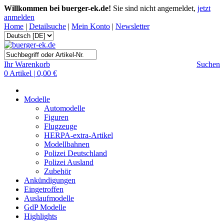
Willkommen bei buerger-ek.de!
Sie sind nicht angemeldet,
jetzt
anmelden
Home
|
Detailsuche
|
Mein Konto
|
Newsletter
Ihr Warenkorb
Suchen
0 Artikel | 0,00 €
Modelle
Automodelle
Figuren
Flugzeuge
HERPA-extra-Artikel
Modellbahnen
Polizei Deutschland
Polizei Ausland
Zubehör
Ankündigungen
Eingetroffen
Auslaufmodelle
GdP Modelle
Highlights