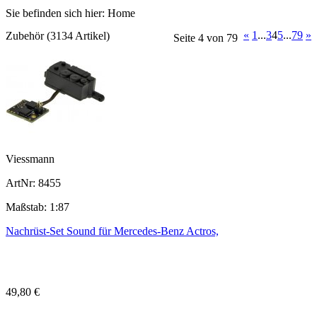
Sie befinden sich hier:
Home
«
1
...
3
4
5
...
79
»
Zubehör (3134 Artikel)
Seite 4 von 79
Viessmann
ArtNr: 8455
Maßstab: 1:87
Nachrüst-Set Sound für Mercedes-Benz Actros,
49,80 €