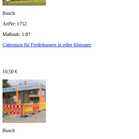
Busch
ArtNr: 1752
Maßstab: 1:87
Gittermast für Freileitungen in edler filigraner
10,50 €
Busch