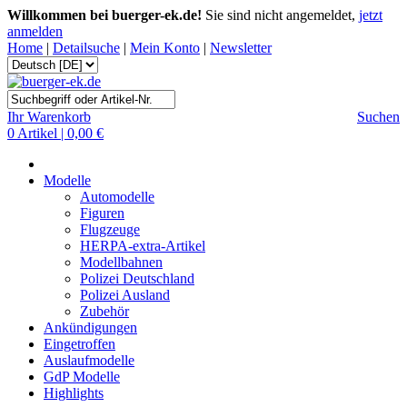
Willkommen bei buerger-ek.de!
Sie sind nicht angemeldet,
jetzt
anmelden
Home
|
Detailsuche
|
Mein Konto
|
Newsletter
Ihr Warenkorb
Suchen
0 Artikel | 0,00 €
Modelle
Automodelle
Figuren
Flugzeuge
HERPA-extra-Artikel
Modellbahnen
Polizei Deutschland
Polizei Ausland
Zubehör
Ankündigungen
Eingetroffen
Auslaufmodelle
GdP Modelle
Highlights