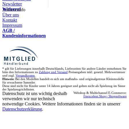
Newsletter
Widerruf
Anbieterinfo
Über uns
Kontakt
Impressum
AGB /
Kundeninformationen
* gilt für Lieferungen innerhalb Deutschlands, Lieferzeiten für andere Länder entnehmen Sie
bitte den Informationen zu
Zahlung und Versand
Preisangaben inkl. gesetzl. Mehrwertsteuer
und zzgl.
Versandkosten
.
Hinweis:
Bei den Modellen handelt es sich um maßstabs- und originalgetreue Kleinmodelle
für erwachsene Sammler.
Diese sind nicht für Kinder unter 14 Jahren geeignet und gelten nicht als Spielzeug im Sinne
der Spielzeugrichtlinien.
Datenschutz ist uns wichtig deshalb
Webshop & Multichannel E-Commerce:
©nexcelent.Shop+ Shopsoftware
verwenden wir nur technisch
notwendige Cookies. Weitere Informationen finden sie in unserer
Datenschutzerklärung
.