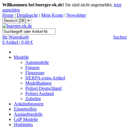
Willkommen bei buerger-ek.de!
Sie sind nicht angemeldet,
jetzt
anmelden
Home
|
Detailsuche
|
Mein Konto
|
Newsletter
Ihr Warenkorb
Suchen
0 Artikel | 0,00 €
Modelle
Automodelle
Figuren
Flugzeuge
HERPA-extra-Artikel
Modellbahnen
Polizei Deutschland
Polizei Ausland
Zubehör
Ankündigungen
Eingetroffen
Auslaufmodelle
GdP Modelle
Highlights