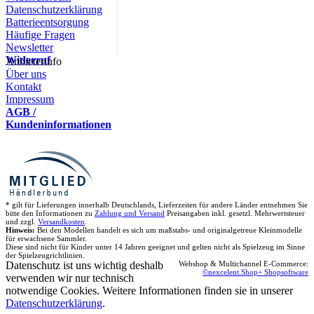
Datenschutzerklärung
Batterieentsorgung
Häufige Fragen
Newsletter
Widerruf
Anbieterinfo
Über uns
Kontakt
Impressum
AGB /
Kundeninformationen
* gilt für Lieferungen innerhalb Deutschlands, Lieferzeiten für andere Länder entnehmen Sie
bitte den Informationen zu
Zahlung und Versand
Preisangaben inkl. gesetzl. Mehrwertsteuer
und zzgl.
Versandkosten
.
Hinweis:
Bei den Modellen handelt es sich um maßstabs- und originalgetreue Kleinmodelle
für erwachsene Sammler.
Diese sind nicht für Kinder unter 14 Jahren geeignet und gelten nicht als Spielzeug im Sinne
der Spielzeugrichtlinien.
Datenschutz ist uns wichtig deshalb
Webshop & Multichannel E-Commerce:
©nexcelent.Shop+ Shopsoftware
verwenden wir nur technisch
notwendige Cookies. Weitere Informationen finden sie in unserer
Datenschutzerklärung
.