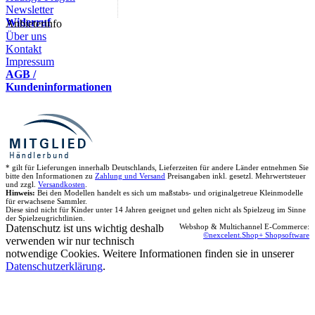
Newsletter
Widerruf
Anbieterinfo
Über uns
Kontakt
Impressum
AGB /
Kundeninformationen
* gilt für Lieferungen innerhalb Deutschlands, Lieferzeiten für andere Länder entnehmen Sie
bitte den Informationen zu
Zahlung und Versand
Preisangaben inkl. gesetzl. Mehrwertsteuer
und zzgl.
Versandkosten
.
Hinweis:
Bei den Modellen handelt es sich um maßstabs- und originalgetreue Kleinmodelle
für erwachsene Sammler.
Diese sind nicht für Kinder unter 14 Jahren geeignet und gelten nicht als Spielzeug im Sinne
der Spielzeugrichtlinien.
Datenschutz ist uns wichtig deshalb
Webshop & Multichannel E-Commerce:
©nexcelent.Shop+ Shopsoftware
verwenden wir nur technisch
notwendige Cookies. Weitere Informationen finden sie in unserer
Datenschutzerklärung
.