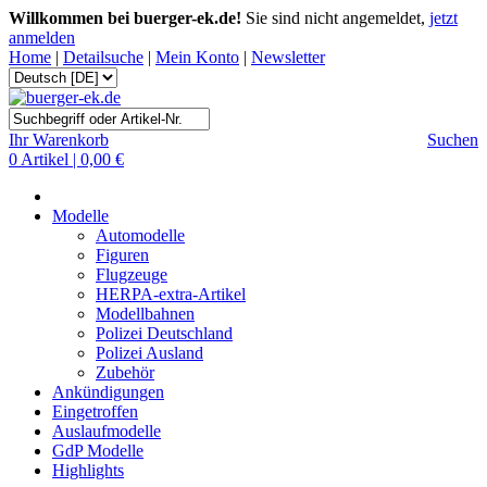
Willkommen bei buerger-ek.de!
Sie sind nicht angemeldet,
jetzt
anmelden
Home
|
Detailsuche
|
Mein Konto
|
Newsletter
Ihr Warenkorb
Suchen
0 Artikel | 0,00 €
Modelle
Automodelle
Figuren
Flugzeuge
HERPA-extra-Artikel
Modellbahnen
Polizei Deutschland
Polizei Ausland
Zubehör
Ankündigungen
Eingetroffen
Auslaufmodelle
GdP Modelle
Highlights