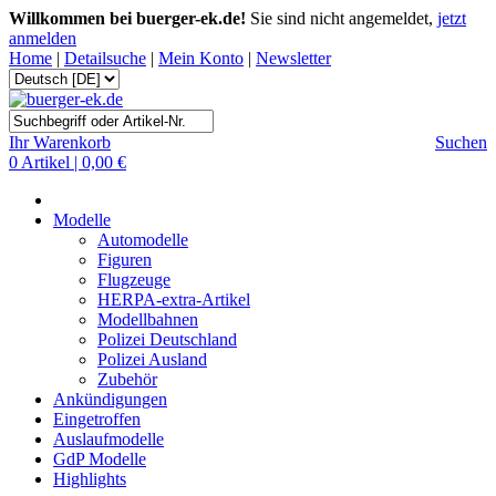
Willkommen bei buerger-ek.de!
Sie sind nicht angemeldet,
jetzt
anmelden
Home
|
Detailsuche
|
Mein Konto
|
Newsletter
Ihr Warenkorb
Suchen
0 Artikel | 0,00 €
Modelle
Automodelle
Figuren
Flugzeuge
HERPA-extra-Artikel
Modellbahnen
Polizei Deutschland
Polizei Ausland
Zubehör
Ankündigungen
Eingetroffen
Auslaufmodelle
GdP Modelle
Highlights