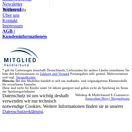
Newsletter
Widerruf
Anbieterinfo
Über uns
Kontakt
Impressum
AGB /
Kundeninformationen
* gilt für Lieferungen innerhalb Deutschlands, Lieferzeiten für andere Länder entnehmen Sie
bitte den Informationen zu
Zahlung und Versand
Preisangaben inkl. gesetzl. Mehrwertsteuer
und zzgl.
Versandkosten
.
Hinweis:
Bei den Modellen handelt es sich um maßstabs- und originalgetreue Kleinmodelle
für erwachsene Sammler.
Diese sind nicht für Kinder unter 14 Jahren geeignet und gelten nicht als Spielzeug im Sinne
der Spielzeugrichtlinien.
Datenschutz ist uns wichtig deshalb
Webshop & Multichannel E-Commerce:
©nexcelent.Shop+ Shopsoftware
verwenden wir nur technisch
notwendige Cookies. Weitere Informationen finden sie in unserer
Datenschutzerklärung
.