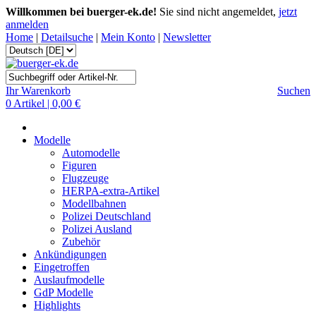
Willkommen bei buerger-ek.de!
Sie sind nicht angemeldet,
jetzt
anmelden
Home
|
Detailsuche
|
Mein Konto
|
Newsletter
Ihr Warenkorb
Suchen
0 Artikel | 0,00 €
Modelle
Automodelle
Figuren
Flugzeuge
HERPA-extra-Artikel
Modellbahnen
Polizei Deutschland
Polizei Ausland
Zubehör
Ankündigungen
Eingetroffen
Auslaufmodelle
GdP Modelle
Highlights