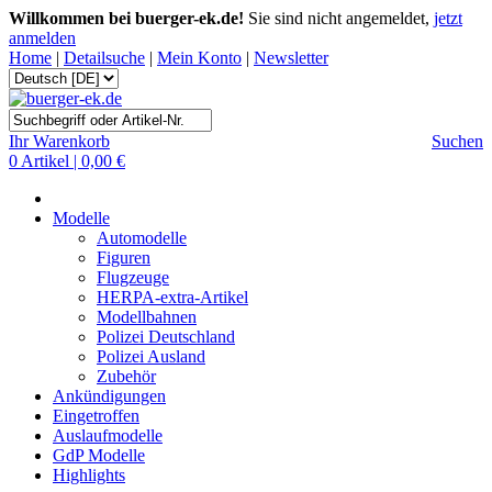
Willkommen bei buerger-ek.de!
Sie sind nicht angemeldet,
jetzt
anmelden
Home
|
Detailsuche
|
Mein Konto
|
Newsletter
Ihr Warenkorb
Suchen
0 Artikel | 0,00 €
Modelle
Automodelle
Figuren
Flugzeuge
HERPA-extra-Artikel
Modellbahnen
Polizei Deutschland
Polizei Ausland
Zubehör
Ankündigungen
Eingetroffen
Auslaufmodelle
GdP Modelle
Highlights