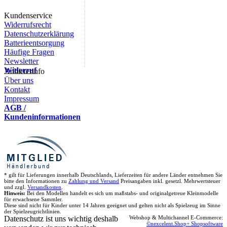
Kundenservice
Widerrufsrecht
Datenschutzerklärung
Batterieentsorgung
Häufige Fragen
Newsletter
Widerruf
Anbieterinfo
Über uns
Kontakt
Impressum
AGB /
Kundeninformationen
* gilt für Lieferungen innerhalb Deutschlands, Lieferzeiten für andere Länder entnehmen Sie
bitte den Informationen zu
Zahlung und Versand
Preisangaben inkl. gesetzl. Mehrwertsteuer
und zzgl.
Versandkosten
.
Hinweis:
Bei den Modellen handelt es sich um maßstabs- und originalgetreue Kleinmodelle
für erwachsene Sammler.
Diese sind nicht für Kinder unter 14 Jahren geeignet und gelten nicht als Spielzeug im Sinne
der Spielzeugrichtlinien.
Datenschutz ist uns wichtig deshalb
Webshop & Multichannel E-Commerce:
©nexcelent.Shop+ Shopsoftware