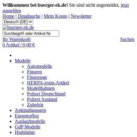
Willkommen bei buerger-ek.de!
Sie sind nicht angemeldet,
jetzt
anmelden
Home
|
Detailsuche
|
Mein Konto
|
Newsletter
Ihr Warenkorb
Suchen
0 Artikel | 0,00 €
Modelle
Automodelle
Figuren
Flugzeuge
HERPA-extra-Artikel
Modellbahnen
Polizei Deutschland
Polizei Ausland
Zubehör
Ankündigungen
Eingetroffen
Auslaufmodelle
GdP Modelle
Highlights