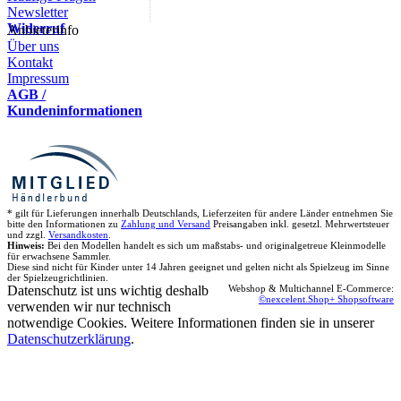
Newsletter
Widerruf
Anbieterinfo
Über uns
Kontakt
Impressum
AGB /
Kundeninformationen
* gilt für Lieferungen innerhalb Deutschlands, Lieferzeiten für andere Länder entnehmen Sie
bitte den Informationen zu
Zahlung und Versand
Preisangaben inkl. gesetzl. Mehrwertsteuer
und zzgl.
Versandkosten
.
Hinweis:
Bei den Modellen handelt es sich um maßstabs- und originalgetreue Kleinmodelle
für erwachsene Sammler.
Diese sind nicht für Kinder unter 14 Jahren geeignet und gelten nicht als Spielzeug im Sinne
der Spielzeugrichtlinien.
Datenschutz ist uns wichtig deshalb
Webshop & Multichannel E-Commerce:
©nexcelent.Shop+ Shopsoftware
verwenden wir nur technisch
notwendige Cookies. Weitere Informationen finden sie in unserer
Datenschutzerklärung
.