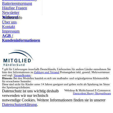
Batterieentsorgung
Häufige Fragen
Newsletter
Widerruf
Anbieterinfo
Über uns
Kontakt
Impressum
AGB /
Kundeninformationen
* gilt für Lieferungen innerhalb Deutschlands, Lieferzeiten für andere Länder entnehmen Sie
bitte den Informationen zu
Zahlung und Versand
Preisangaben inkl. gesetzl. Mehrwertsteuer
und zzgl.
Versandkosten
.
Hinweis:
Bei den Modellen handelt es sich um maßstabs- und originalgetreue Kleinmodelle
für erwachsene Sammler.
Diese sind nicht für Kinder unter 14 Jahren geeignet und gelten nicht als Spielzeug im Sinne
der Spielzeugrichtlinien.
Datenschutz ist uns wichtig deshalb
Webshop & Multichannel E-Commerce:
©nexcelent.Shop+ Shopsoftware
verwenden wir nur technisch
notwendige Cookies. Weitere Informationen finden sie in unserer
Datenschutzerklärung
.