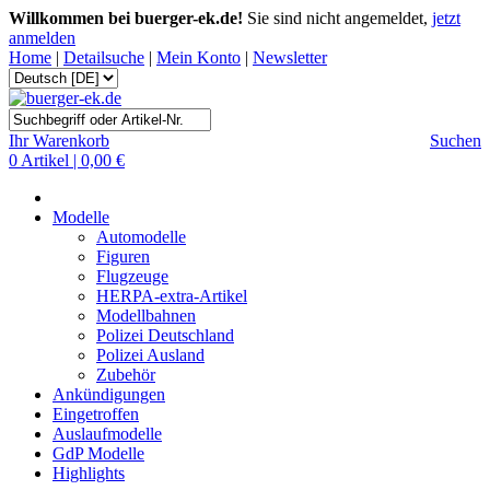
Willkommen bei buerger-ek.de!
Sie sind nicht angemeldet,
jetzt
anmelden
Home
|
Detailsuche
|
Mein Konto
|
Newsletter
Ihr Warenkorb
Suchen
0 Artikel | 0,00 €
Modelle
Automodelle
Figuren
Flugzeuge
HERPA-extra-Artikel
Modellbahnen
Polizei Deutschland
Polizei Ausland
Zubehör
Ankündigungen
Eingetroffen
Auslaufmodelle
GdP Modelle
Highlights