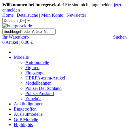
Willkommen bei buerger-ek.de!
Sie sind nicht angemeldet,
jetzt
anmelden
Home
|
Detailsuche
|
Mein Konto
|
Newsletter
Ihr Warenkorb
Suchen
0 Artikel | 0,00 €
Modelle
Automodelle
Figuren
Flugzeuge
HERPA-extra-Artikel
Modellbahnen
Polizei Deutschland
Polizei Ausland
Zubehör
Ankündigungen
Eingetroffen
Auslaufmodelle
GdP Modelle
Highlights