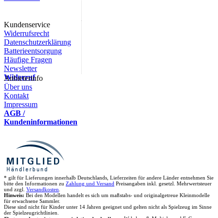
Kundenservice
Widerrufsrecht
Datenschutzerklärung
Batterieentsorgung
Häufige Fragen
Newsletter
Widerruf
Anbieterinfo
Über uns
Kontakt
Impressum
AGB /
Kundeninformationen
* gilt für Lieferungen innerhalb Deutschlands, Lieferzeiten für andere Länder entnehmen Sie
bitte den Informationen zu
Zahlung und Versand
Preisangaben inkl. gesetzl. Mehrwertsteuer
und zzgl.
Versandkosten
.
Hinweis:
Bei den Modellen handelt es sich um maßstabs- und originalgetreue Kleinmodelle
für erwachsene Sammler.
Diese sind nicht für Kinder unter 14 Jahren geeignet und gelten nicht als Spielzeug im Sinne
der Spielzeugrichtlinien.