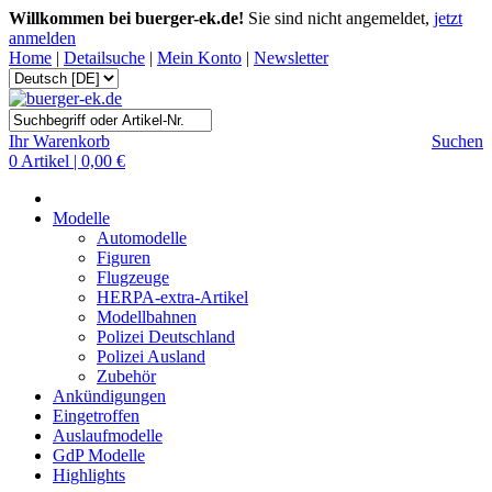
Willkommen bei buerger-ek.de!
Sie sind nicht angemeldet,
jetzt
anmelden
Home
|
Detailsuche
|
Mein Konto
|
Newsletter
Ihr Warenkorb
Suchen
0 Artikel | 0,00 €
Modelle
Automodelle
Figuren
Flugzeuge
HERPA-extra-Artikel
Modellbahnen
Polizei Deutschland
Polizei Ausland
Zubehör
Ankündigungen
Eingetroffen
Auslaufmodelle
GdP Modelle
Highlights