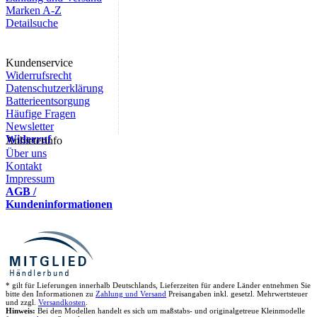
Marken A-Z
Detailsuche
Kundenservice
Widerrufsrecht
Datenschutzerklärung
Batterieentsorgung
Häufige Fragen
Newsletter
Widerruf
Anbieterinfo
Über uns
Kontakt
Impressum
AGB /
Kundeninformationen
* gilt für Lieferungen innerhalb Deutschlands, Lieferzeiten für andere Länder entnehmen Sie
bitte den Informationen zu
Zahlung und Versand
Preisangaben inkl. gesetzl. Mehrwertsteuer
und zzgl.
Versandkosten
.
Hinweis:
Bei den Modellen handelt es sich um maßstabs- und originalgetreue Kleinmodelle