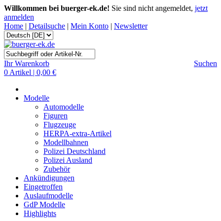
Willkommen bei buerger-ek.de!
Sie sind nicht angemeldet,
jetzt
anmelden
Home
|
Detailsuche
|
Mein Konto
|
Newsletter
Ihr Warenkorb
Suchen
0 Artikel | 0,00 €
Modelle
Automodelle
Figuren
Flugzeuge
HERPA-extra-Artikel
Modellbahnen
Polizei Deutschland
Polizei Ausland
Zubehör
Ankündigungen
Eingetroffen
Auslaufmodelle
GdP Modelle
Highlights