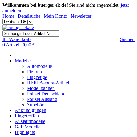
Willkommen bei buerger-ek.de!
Sie sind nicht angemeldet,
jetzt
anmelden
Home
|
Detailsuche
|
Mein Konto
|
Newsletter
Ihr Warenkorb
Suchen
0 Artikel | 0,00 €
Modelle
Automodelle
Figuren
Flugzeuge
HERPA-extra-Artikel
Modellbahnen
Polizei Deutschland
Polizei Ausland
Zubehör
Ankündigungen
Eingetroffen
Auslaufmodelle
GdP Modelle
Highlights