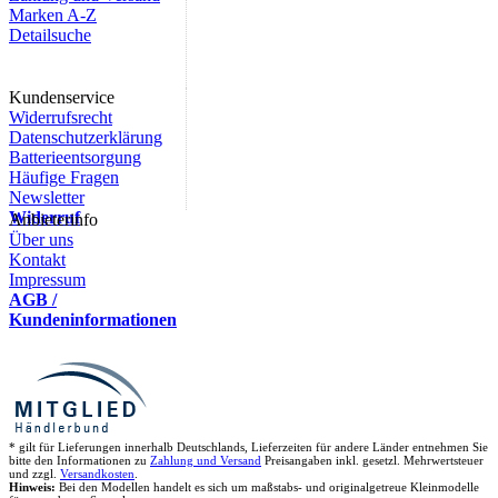
Marken A-Z
Detailsuche
Kundenservice
Widerrufsrecht
Datenschutzerklärung
Batterieentsorgung
Häufige Fragen
Newsletter
Widerruf
Anbieterinfo
Über uns
Kontakt
Impressum
AGB /
Kundeninformationen
* gilt für Lieferungen innerhalb Deutschlands, Lieferzeiten für andere Länder entnehmen Sie
bitte den Informationen zu
Zahlung und Versand
Preisangaben inkl. gesetzl. Mehrwertsteuer
und zzgl.
Versandkosten
.
Hinweis:
Bei den Modellen handelt es sich um maßstabs- und originalgetreue Kleinmodelle