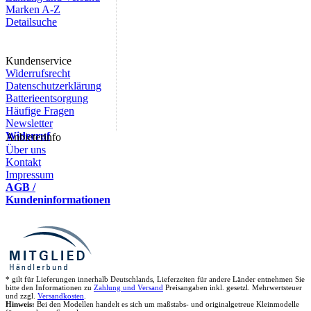
Marken A-Z
Detailsuche
Kundenservice
Widerrufsrecht
Datenschutzerklärung
Batterieentsorgung
Häufige Fragen
Newsletter
Widerruf
Anbieterinfo
Über uns
Kontakt
Impressum
AGB /
Kundeninformationen
* gilt für Lieferungen innerhalb Deutschlands, Lieferzeiten für andere Länder entnehmen Sie
bitte den Informationen zu
Zahlung und Versand
Preisangaben inkl. gesetzl. Mehrwertsteuer
und zzgl.
Versandkosten
.
Hinweis:
Bei den Modellen handelt es sich um maßstabs- und originalgetreue Kleinmodelle