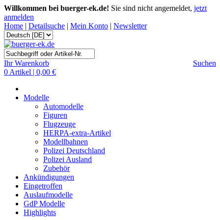
Willkommen bei buerger-ek.de!
Sie sind nicht angemeldet,
jetzt
anmelden
Home
|
Detailsuche
|
Mein Konto
|
Newsletter
Ihr Warenkorb
Suchen
0 Artikel | 0,00 €
Modelle
Automodelle
Figuren
Flugzeuge
HERPA-extra-Artikel
Modellbahnen
Polizei Deutschland
Polizei Ausland
Zubehör
Ankündigungen
Eingetroffen
Auslaufmodelle
GdP Modelle
Highlights