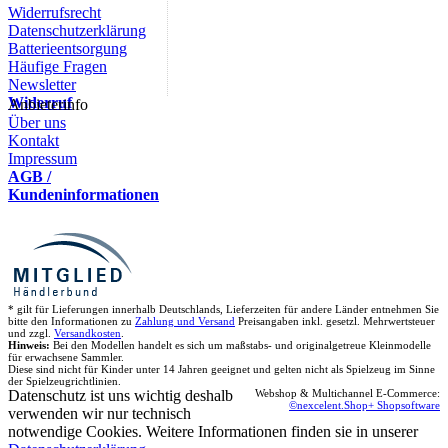
Widerrufsrecht
Datenschutzerklärung
Batterieentsorgung
Häufige Fragen
Newsletter
Widerruf
Anbieterinfo
Über uns
Kontakt
Impressum
AGB /
Kundeninformationen
* gilt für Lieferungen innerhalb Deutschlands, Lieferzeiten für andere Länder entnehmen Sie
bitte den Informationen zu
Zahlung und Versand
Preisangaben inkl. gesetzl. Mehrwertsteuer
und zzgl.
Versandkosten
.
Hinweis:
Bei den Modellen handelt es sich um maßstabs- und originalgetreue Kleinmodelle
für erwachsene Sammler.
Diese sind nicht für Kinder unter 14 Jahren geeignet und gelten nicht als Spielzeug im Sinne
der Spielzeugrichtlinien.
Datenschutz ist uns wichtig deshalb
Webshop & Multichannel E-Commerce:
©nexcelent.Shop+ Shopsoftware
verwenden wir nur technisch
notwendige Cookies. Weitere Informationen finden sie in unserer