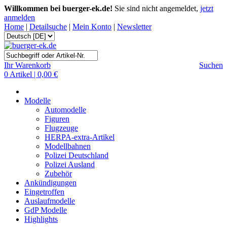
Willkommen bei buerger-ek.de!
Sie sind nicht angemeldet,
jetzt
anmelden
Home
|
Detailsuche
|
Mein Konto
|
Newsletter
Ihr Warenkorb
Suchen
0 Artikel | 0,00 €
Modelle
Automodelle
Figuren
Flugzeuge
HERPA-extra-Artikel
Modellbahnen
Polizei Deutschland
Polizei Ausland
Zubehör
Ankündigungen
Eingetroffen
Auslaufmodelle
GdP Modelle
Highlights