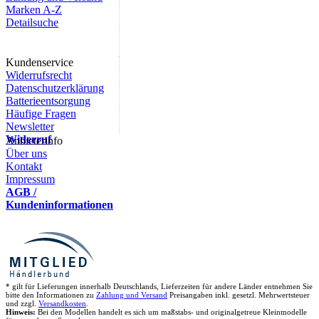
Marken A-Z
Detailsuche
Kundenservice
Widerrufsrecht
Datenschutzerklärung
Batterieentsorgung
Häufige Fragen
Newsletter
Widerruf
Anbieterinfo
Über uns
Kontakt
Impressum
AGB /
Kundeninformationen
* gilt für Lieferungen innerhalb Deutschlands, Lieferzeiten für andere Länder entnehmen Sie
bitte den Informationen zu
Zahlung und Versand
Preisangaben inkl. gesetzl. Mehrwertsteuer
und zzgl.
Versandkosten
.
Hinweis:
Bei den Modellen handelt es sich um maßstabs- und originalgetreue Kleinmodelle