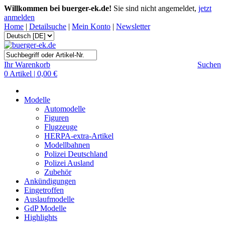
Willkommen bei buerger-ek.de!
Sie sind nicht angemeldet,
jetzt
anmelden
Home
|
Detailsuche
|
Mein Konto
|
Newsletter
Ihr Warenkorb
Suchen
0 Artikel | 0,00 €
Modelle
Automodelle
Figuren
Flugzeuge
HERPA-extra-Artikel
Modellbahnen
Polizei Deutschland
Polizei Ausland
Zubehör
Ankündigungen
Eingetroffen
Auslaufmodelle
GdP Modelle
Highlights