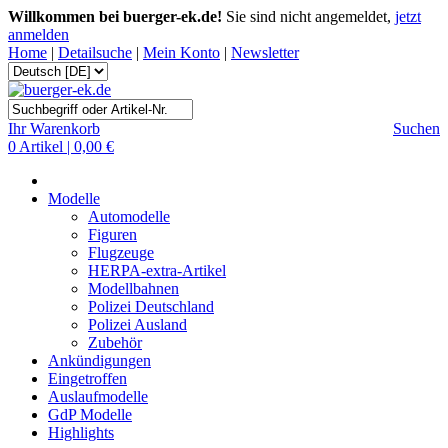
Willkommen bei buerger-ek.de!
Sie sind nicht angemeldet,
jetzt
anmelden
Home
|
Detailsuche
|
Mein Konto
|
Newsletter
Ihr Warenkorb
Suchen
0 Artikel | 0,00 €
Modelle
Automodelle
Figuren
Flugzeuge
HERPA-extra-Artikel
Modellbahnen
Polizei Deutschland
Polizei Ausland
Zubehör
Ankündigungen
Eingetroffen
Auslaufmodelle
GdP Modelle
Highlights