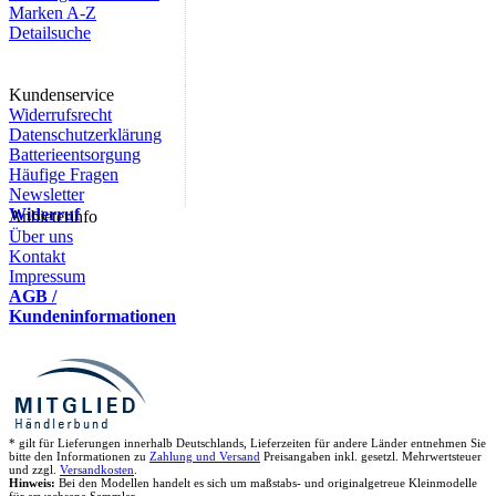
Marken A-Z
Detailsuche
Kundenservice
Widerrufsrecht
Datenschutzerklärung
Batterieentsorgung
Häufige Fragen
Newsletter
Widerruf
Anbieterinfo
Über uns
Kontakt
Impressum
AGB /
Kundeninformationen
* gilt für Lieferungen innerhalb Deutschlands, Lieferzeiten für andere Länder entnehmen Sie
bitte den Informationen zu
Zahlung und Versand
Preisangaben inkl. gesetzl. Mehrwertsteuer
und zzgl.
Versandkosten
.
Hinweis:
Bei den Modellen handelt es sich um maßstabs- und originalgetreue Kleinmodelle