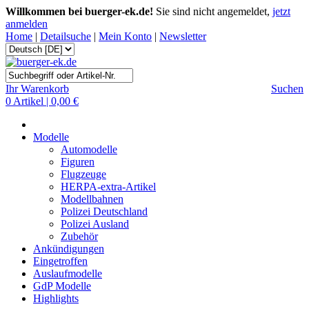
Willkommen bei buerger-ek.de!
Sie sind nicht angemeldet,
jetzt
anmelden
Home
|
Detailsuche
|
Mein Konto
|
Newsletter
Ihr Warenkorb
Suchen
0 Artikel | 0,00 €
Modelle
Automodelle
Figuren
Flugzeuge
HERPA-extra-Artikel
Modellbahnen
Polizei Deutschland
Polizei Ausland
Zubehör
Ankündigungen
Eingetroffen
Auslaufmodelle
GdP Modelle
Highlights