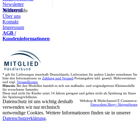
Newsletter
Widerruf
Anbieterinfo
Über uns
Kontakt
Impressum
AGB /
Kundeninformationen
* gilt für Lieferungen innerhalb Deutschlands, Lieferzeiten für andere Länder entnehmen Sie
bitte den Informationen zu
Zahlung und Versand
Preisangaben inkl. gesetzl. Mehrwertsteuer
und zzgl.
Versandkosten
.
Hinweis:
Bei den Modellen handelt es sich um maßstabs- und originalgetreue Kleinmodelle
für erwachsene Sammler.
Diese sind nicht für Kinder unter 14 Jahren geeignet und gelten nicht als Spielzeug im Sinne
der Spielzeugrichtlinien.
Datenschutz ist uns wichtig deshalb
Webshop & Multichannel E-Commerce:
©nexcelent.Shop+ Shopsoftware
verwenden wir nur technisch
notwendige Cookies. Weitere Informationen finden sie in unserer
Datenschutzerklärung
.