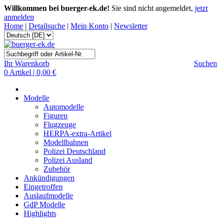
Willkommen bei buerger-ek.de!
Sie sind nicht angemeldet,
jetzt
anmelden
Home
|
Detailsuche
|
Mein Konto
|
Newsletter
Ihr Warenkorb
Suchen
0 Artikel | 0,00 €
Modelle
Automodelle
Figuren
Flugzeuge
HERPA-extra-Artikel
Modellbahnen
Polizei Deutschland
Polizei Ausland
Zubehör
Ankündigungen
Eingetroffen
Auslaufmodelle
GdP Modelle
Highlights