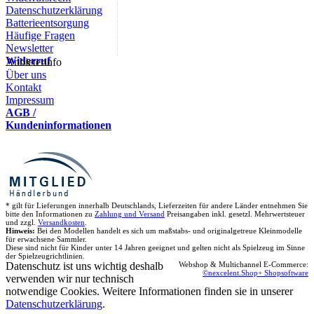
Datenschutzerklärung
Batterieentsorgung
Häufige Fragen
Newsletter
Widerruf
Anbieterinfo
Über uns
Kontakt
Impressum
AGB /
Kundeninformationen
* gilt für Lieferungen innerhalb Deutschlands, Lieferzeiten für andere Länder entnehmen Sie
bitte den Informationen zu
Zahlung und Versand
Preisangaben inkl. gesetzl. Mehrwertsteuer
und zzgl.
Versandkosten
.
Hinweis:
Bei den Modellen handelt es sich um maßstabs- und originalgetreue Kleinmodelle
für erwachsene Sammler.
Diese sind nicht für Kinder unter 14 Jahren geeignet und gelten nicht als Spielzeug im Sinne
der Spielzeugrichtlinien.
Datenschutz ist uns wichtig deshalb
Webshop & Multichannel E-Commerce:
©nexcelent.Shop+ Shopsoftware
verwenden wir nur technisch
notwendige Cookies. Weitere Informationen finden sie in unserer
Datenschutzerklärung
.