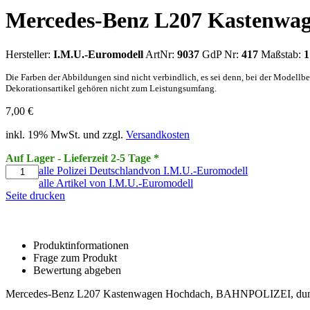
Mercedes-Benz L207 Kastenwa
Hersteller:
I.M.U.-Euromodell
ArtNr:
9037
GdP Nr:
417
Maßstab:
1
Die Farben der Abbildungen sind nicht verbindlich, es sei denn, bei der Modell
Dekorationsartikel gehören nicht zum Leistungsumfang.
7,00
€
inkl. 19% MwSt. und zzgl.
Versandkosten
Auf Lager - Lieferzeit 2-5 Tage *
alle Polizei Deutschlandvon I.M.U.-Euromodell
alle Artikel von I.M.U.-Euromodell
Seite drucken
Produktinformationen
Frage zum Produkt
Bewertung abgeben
Mercedes-Benz L207 Kastenwagen Hochdach, BAHNPOLIZEI, dun