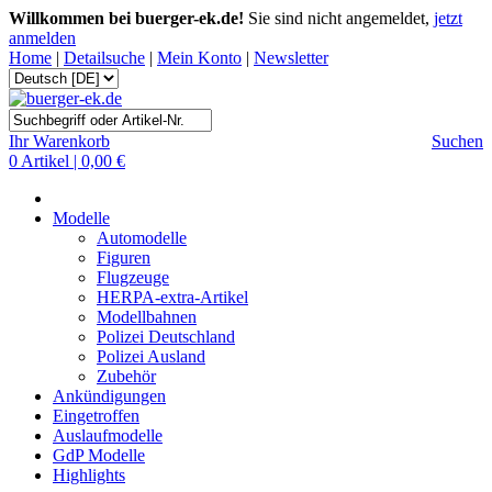
Willkommen bei buerger-ek.de!
Sie sind nicht angemeldet,
jetzt
anmelden
Home
|
Detailsuche
|
Mein Konto
|
Newsletter
Ihr Warenkorb
Suchen
0 Artikel | 0,00 €
Modelle
Automodelle
Figuren
Flugzeuge
HERPA-extra-Artikel
Modellbahnen
Polizei Deutschland
Polizei Ausland
Zubehör
Ankündigungen
Eingetroffen
Auslaufmodelle
GdP Modelle
Highlights