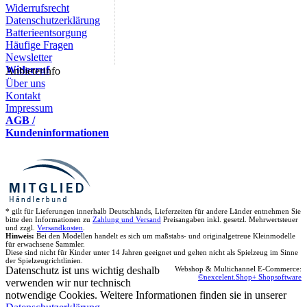
Widerrufsrecht
Datenschutzerklärung
Batterieentsorgung
Häufige Fragen
Newsletter
Widerruf
Anbieterinfo
Über uns
Kontakt
Impressum
AGB /
Kundeninformationen
* gilt für Lieferungen innerhalb Deutschlands, Lieferzeiten für andere Länder entnehmen Sie
bitte den Informationen zu
Zahlung und Versand
Preisangaben inkl. gesetzl. Mehrwertsteuer
und zzgl.
Versandkosten
.
Hinweis:
Bei den Modellen handelt es sich um maßstabs- und originalgetreue Kleinmodelle
für erwachsene Sammler.
Diese sind nicht für Kinder unter 14 Jahren geeignet und gelten nicht als Spielzeug im Sinne
der Spielzeugrichtlinien.
Datenschutz ist uns wichtig deshalb
Webshop & Multichannel E-Commerce:
©nexcelent.Shop+ Shopsoftware
verwenden wir nur technisch
notwendige Cookies. Weitere Informationen finden sie in unserer