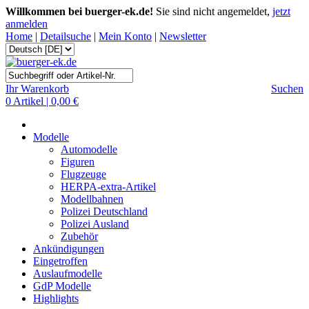
Willkommen bei buerger-ek.de!
Sie sind nicht angemeldet,
jetzt
anmelden
Home
|
Detailsuche
|
Mein Konto
|
Newsletter
Ihr Warenkorb
Suchen
0 Artikel | 0,00 €
Modelle
Automodelle
Figuren
Flugzeuge
HERPA-extra-Artikel
Modellbahnen
Polizei Deutschland
Polizei Ausland
Zubehör
Ankündigungen
Eingetroffen
Auslaufmodelle
GdP Modelle
Highlights